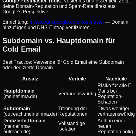
Google Postmaster Tools:
Kostenlos und essentiell. Zeigt
deine Domain-Reputation und Spam-Rate direkt aus
Google's Perspektive.
Einrichtung:
myaccount.google.com/postmaster
— Domain
hinzufügen und DNS-Eintrag verifizieren.
Subdomain vs. Hauptdomain für
Cold Email
Best Practice: Verwende für Cold Email eine Subdomain
oder dedizierte Domain.
Ansatz
Vorteile
Nachteile
Risiko für alle E-
Hauptdomain
Mails bei
Vertrauenswürdig
(meinefirma.de)
Reputation-
Schaden
Subdomain
Trennung der
Etwas weniger
(outreach.meinefirma.de)
Reputationen
vertrauenswürdig
Dedizierte Domain
Aufbau einer
Vollständige
(meinefirma-
neuen
Isolation
outreach.de)
Reputation nötig