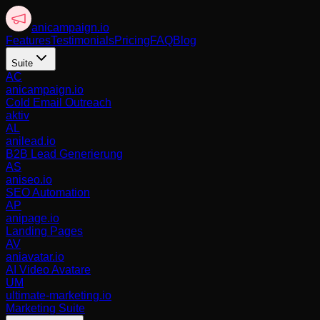
anicampaign
.io
Features
Testimonials
Pricing
FAQ
Blog
Suite
AC
anicampaign.io
Cold Email Outreach
aktiv
AL
anilead.io
B2B Lead Generierung
AS
aniseo.io
SEO Automation
AP
anipage.io
Landing Pages
AV
aniavatar.io
AI Video Avatare
UM
ultimate-marketing.io
Marketing Suite