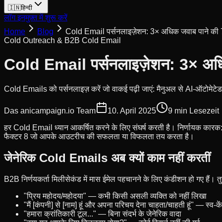
🇮🇳
हिन्दी
लॉग इन
मुफ़्त में शुरू करें
Home
Blog
Cold Email पर्सनलाइज़ेशन: 3× अधिक जवाब पाने की 
Cold Outreach & B2B Cold Email
Cold Email पर्सनलाइज़ेशन: 3× अधि
Cold Emails को पर्सनलाइज़ करें जो वाकई पढ़ी जाएं: मैनुअल से AI-ऑटोमे
Das anicampaign.io Team
10. April 2025
9 min
Lesezeit
हर Cold Email ध्यान आकर्षित करने के लिए संघर्ष करती है। निर्णायक कारक: क्
फैक्टर 8 जो आपके आउटरीच की सफलता या विफलता तय करता है।
जेनेरिक Cold Emails अब क्यों काम नहीं करतीं
B2B निर्णयकर्ता मिलीसेकंड में मास ईमेल पहचानने के लिए कंडीशन हो गए हैं। तुर
"प्रिय महोदय/महोदया" — कभी किसी असली व्यक्ति को नहीं लिखा
"मैं [कंपनी] से [नाम] हूं और अपना परिचय देना चाहता/चाहती हूं" — स्व-कें
"हमारा क्रांतिकारी टूल..." — बिना संदर्भ के जेनेरिक वादा