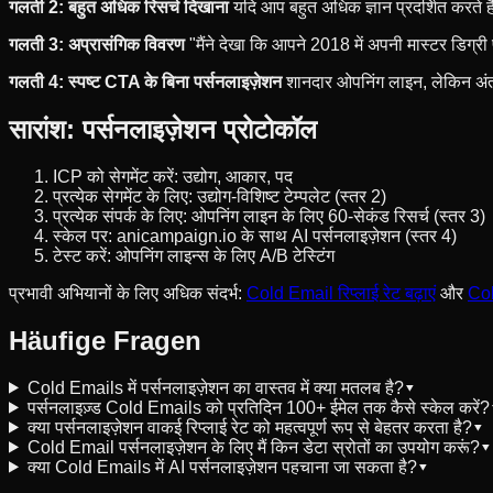
गलती 2: बहुत अधिक रिसर्च दिखाना
यदि आप बहुत अधिक ज्ञान प्रदर्शित करते है
गलती 3: अप्रासंगिक विवरण
"मैंने देखा कि आपने 2018 में अपनी मास्टर डिग्र
गलती 4: स्पष्ट CTA के बिना पर्सनलाइज़ेशन
शानदार ओपनिंग लाइन, लेकिन अंत मे
सारांश: पर्सनलाइज़ेशन प्रोटोकॉल
ICP को सेगमेंट करें: उद्योग, आकार, पद
प्रत्येक सेगमेंट के लिए: उद्योग-विशिष्ट टेम्पलेट (स्तर 2)
प्रत्येक संपर्क के लिए: ओपनिंग लाइन के लिए 60-सेकंड रिसर्च (स्तर 3)
स्केल पर: anicampaign.io के साथ AI पर्सनलाइज़ेशन (स्तर 4)
टेस्ट करें: ओपनिंग लाइन्स के लिए A/B टेस्टिंग
प्रभावी अभियानों के लिए अधिक संदर्भ:
Cold Email रिप्लाई रेट बढ़ाएं
और
Col
Häufige Fragen
Cold Emails में पर्सनलाइज़ेशन का वास्तव में क्या मतलब है?
▾
पर्सनलाइज़्ड Cold Emails को प्रतिदिन 100+ ईमेल तक कैसे स्केल करें?
क्या पर्सनलाइज़ेशन वाकई रिप्लाई रेट को महत्वपूर्ण रूप से बेहतर करता है?
▾
Cold Email पर्सनलाइज़ेशन के लिए मैं किन डेटा स्रोतों का उपयोग करूं?
▾
क्या Cold Emails में AI पर्सनलाइज़ेशन पहचाना जा सकता है?
▾