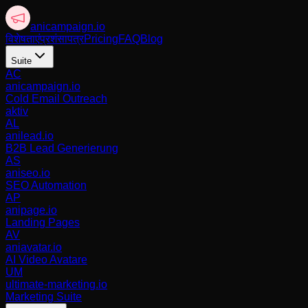
anicampaign
.io
विशेषताएं
प्रशंसापत्र
Pricing
FAQ
Blog
Suite
AC
anicampaign.io
Cold Email Outreach
aktiv
AL
anilead.io
B2B Lead Generierung
AS
aniseo.io
SEO Automation
AP
anipage.io
Landing Pages
AV
aniavatar.io
AI Video Avatare
UM
ultimate-marketing.io
Marketing Suite