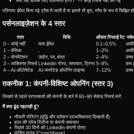
"क्या यह आपके लिए दिलचस्प होगा?" — कोई रिसर्च नहीं की गई
परिणाम: ईमेल बिना पढ़े ट्रैश में जाती है या इससे भी बुरा, स्पैम के रूप में चिह्नित 
पर्सनलाइज़ेशन के 4 स्तर
स्तर
विधि
औसत रिप्लाई रेट
स्के
0 – कोई नहीं
मास ईमेल
0.1–0.5%
असी
1 – बेसिक
,
1–2%
असी
2 – सेगमेंटेशन
उद्योग, पद, क्षेत्र
2–4%
उच्च
3 – व्यक्तिगत रिसर्च
LinkedIn पोस्ट, समाचार, ट्रिगर
5–9%
कम (
4 – AI-ऑटोमेटेड
AI-जनरेटेड ओपनिंग लाइन्स
7–12%
उच्च
तकनीक 1: कंपनी-विशिष्ट ओपनिंग (स्तर 3)
लिखने से पहले प्राप्तकर्ता की कंपनी के बारे में 60–90 सेकंड रिसर्च करें:
मैं क्या ढूंढ रहा/रही हूं?
नौकरी पोस्टिंग (वृद्धि और वर्तमान प्राथमिकताएं दिखाती हैं)
हाल की प्रेस रिलीज या कंपनी समाचार
पिछले 30 दिनों की LinkedIn कंपनी पोस्ट
फंडिंग राउंड (Crunchbase)