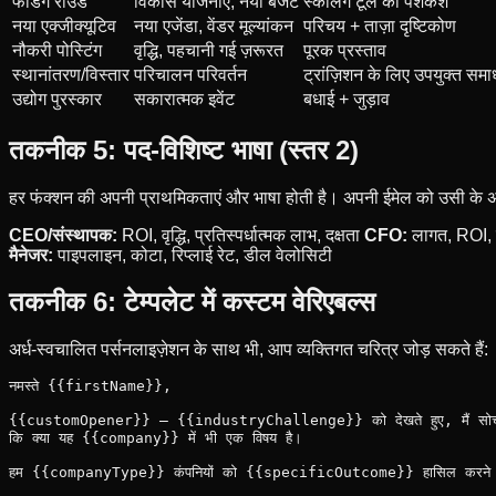
फंडिंग राउंड
विकास योजनाएं, नया बजट
स्केलिंग टूल की पेशकश
नया एक्जीक्यूटिव
नया एजेंडा, वेंडर मूल्यांकन
परिचय + ताज़ा दृष्टिकोण
नौकरी पोस्टिंग
वृद्धि, पहचानी गई ज़रूरत
पूरक प्रस्ताव
स्थानांतरण/विस्तार
परिचालन परिवर्तन
ट्रांज़िशन के लिए उपयुक्त समा
उद्योग पुरस्कार
सकारात्मक इवेंट
बधाई + जुड़ाव
तकनीक 5: पद-विशिष्ट भाषा (स्तर 2)
हर फंक्शन की अपनी प्राथमिकताएं और भाषा होती है। अपनी ईमेल को उसी के अन
CEO/संस्थापक:
ROI, वृद्धि, प्रतिस्पर्धात्मक लाभ, दक्षता
CFO:
लागत, ROI, 
मैनेजर:
पाइपलाइन, कोटा, रिप्लाई रेट, डील वेलोसिटी
तकनीक 6: टेम्पलेट में कस्टम वेरिएबल्स
अर्ध-स्वचालित पर्सनलाइज़ेशन के साथ भी, आप व्यक्तिगत चरित्र जोड़ सकते हैं:
नमस्ते {{firstName}},

{{customOpener}} — {{industryChallenge}} को देखते हुए, मैं सोच 
कि क्या यह {{company}} में भी एक विषय है।

हम {{companyType}} कंपनियों को {{specificOutcome}} हासिल करने में 