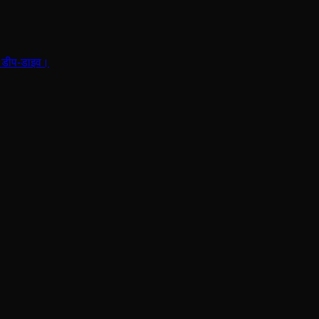
की डीप-डाइव।