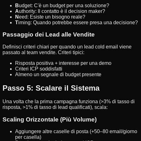
B
udget: C'è un budget per una soluzione?
A
uthority: Il contatto è il decision maker?
N
eed: Esiste un bisogno reale?
T
iming: Quando potrebbe essere presa una decisione?
Passaggio dei Lead alle Vendite
Definisci criteri chiari per quando un lead cold email viene
passato al team vendite. Criteri tipici:
Risposta positiva + interesse per una demo
Criteri ICP soddisfatti
Almeno un segnale di budget presente
Passo 5: Scalare il Sistema
Una volta che la prima campagna funziona (>3% di tasso di
risposta, >1% di tasso di lead qualificati), scala:
Scaling Orizzontale (Più Volume)
Aggiungere altre caselle di posta (+50–80 email/giorno
per casella)