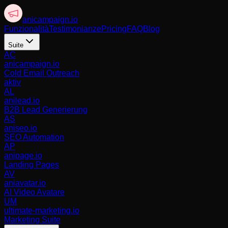
anicampaign
.io
Funzionalità
Testimonianze
Pricing
FAQ
Blog
Suite
AC
anicampaign.io
Cold Email Outreach
aktiv
AL
anilead.io
B2B Lead Generierung
AS
aniseo.io
SEO Automation
AP
anipage.io
Landing Pages
AV
aniavatar.io
AI Video Avatare
UM
ultimate-marketing.io
Marketing Suite