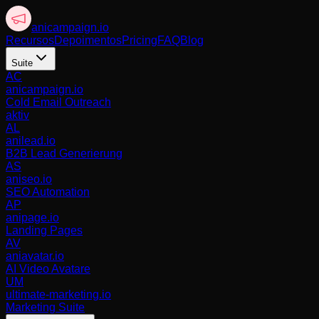
anicampaign
.io
Recursos
Depoimentos
Pricing
FAQ
Blog
Suite
AC
anicampaign.io
Cold Email Outreach
aktiv
AL
anilead.io
B2B Lead Generierung
AS
aniseo.io
SEO Automation
AP
anipage.io
Landing Pages
AV
aniavatar.io
AI Video Avatare
UM
ultimate-marketing.io
Marketing Suite